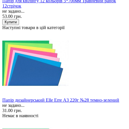
Папір для квілінгу 12 кольорів 5*700мм Травневий ранок
12стрічок
не задано...
53.00 грн.
Наступні товари в цій категорії
Папір дизайнерський Elle Erre А3 220г №28 темно-зелений
не задано...
31.00 грн.
Немає в наявності