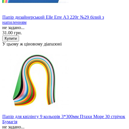
Папір дизайнерський Elle Erre А3 220г №29 білий з
напиленням
не задано...
31.00 грн.
У цьому ж ціновому діапазоні
Папір для квілінгу 9 кольорів 3*300мм Птахи Море 30 стрічок
Бумагія
не задано...