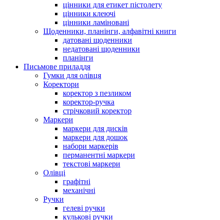
цінники для етикет пістолету
цінники клеючі
цінники ламіновані
Щоденники, планінги, алфавітні книги
датовані щоденники
недатовані щоденники
планінги
Письмове приладдя
Гумки для олівця
Коректори
коректор з пезликом
коректор-ручка
стрічковий коректор
Маркери
маркери для дисків
маркери для дошок
набори маркерів
перманентні маркери
текстові маркери
Олівці
графітні
механічні
Ручки
гелеві ручки
кулькові ручки