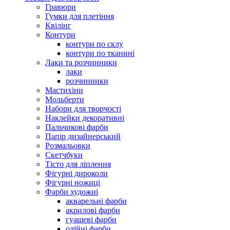
Гравюри
Гумки для плетіння
Квілінг
Контури
контури по склу
контури по тканині
Лаки та розчинники
лаки
розчинники
Мастихіни
Мольберти
Набори для творчості
Наклейки декоративні
Пальчикові фарби
Папір дизайнерський
Розмальовки
Скетчбуки
Тісто для ліплення
Фігурні дироколи
Фігурні ножиці
Фарби художні
акварельні фарби
акрилові фарби
гуашеві фарби
олійні фарби