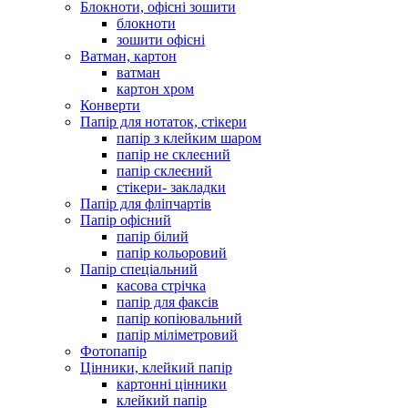
Блокноти, офісні зошити
блокноти
зошити офісні
Ватман, картон
ватман
картон хром
Конверти
Папір для нотаток, стікери
папір з клейким шаром
папір не склеєний
папір склеєний
стікери- закладки
Папір для фліпчартів
Папір офісний
папір білий
папір кольоровий
Папір спеціальний
касова стрічка
папір для факсів
папір копіювальний
папір міліметровий
Фотопапір
Цінники, клейкий папір
картонні цінники
клейкий папір