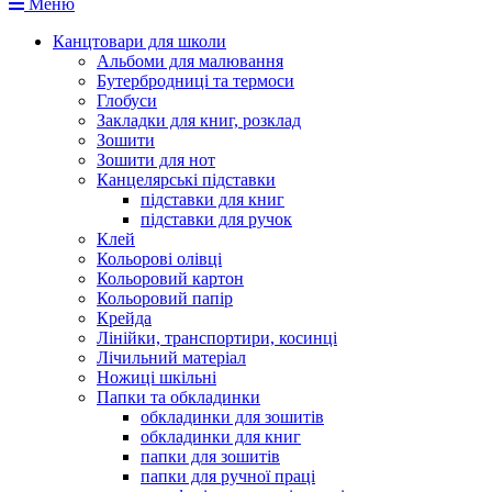
Меню
Канцтовари для школи
Альбоми для малювання
Бутербродниці та термоси
Глобуси
Закладки для книг, розклад
Зошити
Зошити для нот
Канцелярські підставки
підставки для книг
підставки для ручок
Клей
Кольорові олівці
Кольоровий картон
Кольоровий папір
Крейда
Лінійки, транспортири, косинці
Лічильний матеріал
Ножиці шкільні
Папки та обкладинки
обкладинки для зошитів
обкладинки для книг
папки для зошитів
папки для ручної праці