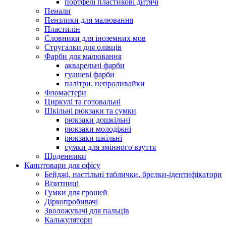
портфелі пластикові дитячі
Пенали
Пензлики для малювання
Пластилін
Словники для іноземних мов
Стругалки для олівців
Фарби для малювання
акварельні фарби
гуашеві фарби
палітри, непроливайки
Фломастери
Циркулі та готовальні
Шкільні рюкзаки та сумки
рюкзаки дошкільні
рюкзаки молодіжні
рюкзаки шкільні
сумки для змінного взуття
Щоденники
Канцтовари для офісу
Бейджі, настільні таблички, брелки-ідентифікатори
Візитниці
Гумки для грошей
Діркопробивачі
Зволожувачі для пальців
Калькулятори