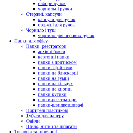
набори ручок
чорнильні ручки
Стержні, капсули
капсули для ручок
стержні для ручок
Чорнило і туш
чорнило для перових ручок
Папки для офісу
Папки, реєстратори
архівні бокси
картонні папки
папки з притиском
папки з файлами
папки на блискавці
папки на гумці
папки на кільцях
папки на кнопці
папки-кутики
папки-реєстратори
папки-швидкозшивачі
Портфелі пластикові
Тубуси для паперу
Файли
Шило, нитки та шпагати
Товари для творчості