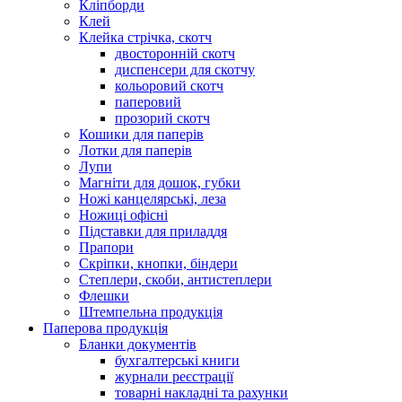
Кліпборди
Клей
Клейка стрічка, скотч
двосторонній скотч
диспенсери для скотчу
кольоровий скотч
паперовий
прозорий скотч
Кошики для паперів
Лотки для паперів
Лупи
Магніти для дошок, губки
Ножі канцелярські, леза
Ножиці офісні
Підставки для приладдя
Прапори
Скріпки, кнопки, біндери
Степлери, скоби, антистеплери
Флешки
Штемпельна продукція
Паперова продукція
Бланки документів
бухгалтерські книги
журнали реєстрації
товарні накладні та рахунки