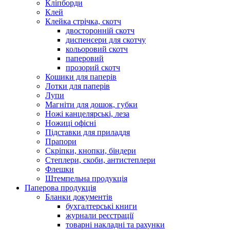
Кліпборди
Клей
Клейка стрічка, скотч
двосторонній скотч
диспенсери для скотчу
кольоровий скотч
паперовий
прозорий скотч
Кошики для паперів
Лотки для паперів
Лупи
Магніти для дошок, губки
Ножі канцелярські, леза
Ножиці офісні
Підставки для приладдя
Прапори
Скріпки, кнопки, біндери
Степлери, скоби, антистеплери
Флешки
Штемпельна продукція
Паперова продукція
Бланки документів
бухгалтерські книги
журнали реєстрації
товарні накладні та рахунки