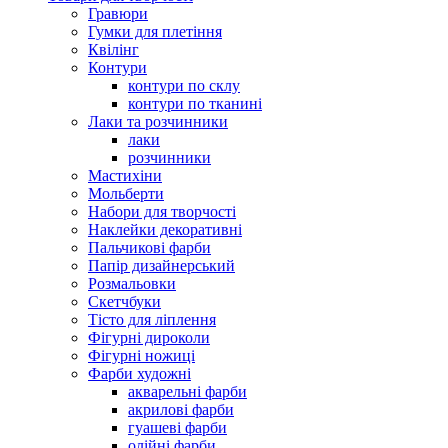
Гравюри
Гумки для плетіння
Квілінг
Контури
контури по склу
контури по тканині
Лаки та розчинники
лаки
розчинники
Мастихіни
Мольберти
Набори для творчості
Наклейки декоративні
Пальчикові фарби
Папір дизайнерський
Розмальовки
Скетчбуки
Тісто для ліплення
Фігурні дироколи
Фігурні ножиці
Фарби художні
акварельні фарби
акрилові фарби
гуашеві фарби
олійні фарби