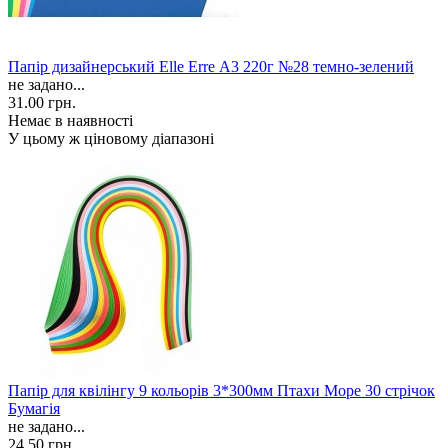
Папір дизайнерський Elle Erre А3 220г №28 темно-зелений
не задано...
31.00 грн.
Немає в наявності
У цьому ж ціновому діапазоні
Папір для квілінгу 9 кольорів 3*300мм Птахи Море 30 стрічок
Бумагія
не задано...
24.50 грн.