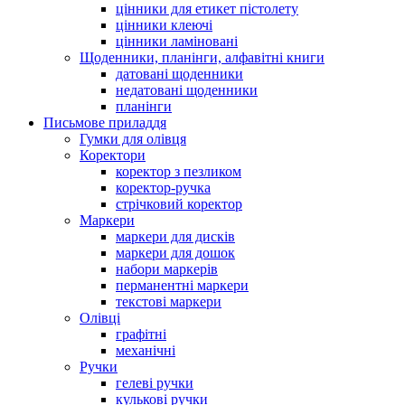
цінники для етикет пістолету
цінники клеючі
цінники ламіновані
Щоденники, планінги, алфавітні книги
датовані щоденники
недатовані щоденники
планінги
Письмове приладдя
Гумки для олівця
Коректори
коректор з пезликом
коректор-ручка
стрічковий коректор
Маркери
маркери для дисків
маркери для дошок
набори маркерів
перманентні маркери
текстові маркери
Олівці
графітні
механічні
Ручки
гелеві ручки
кулькові ручки