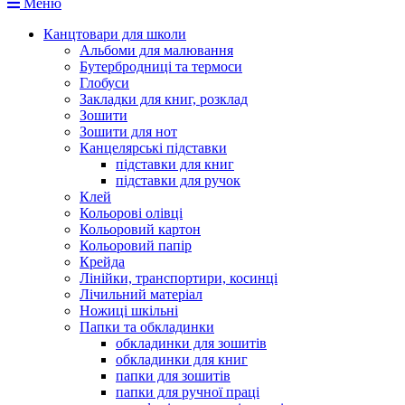
Меню
Канцтовари для школи
Альбоми для малювання
Бутербродниці та термоси
Глобуси
Закладки для книг, розклад
Зошити
Зошити для нот
Канцелярські підставки
підставки для книг
підставки для ручок
Клей
Кольорові олівці
Кольоровий картон
Кольоровий папір
Крейда
Лінійки, транспортири, косинці
Лічильний матеріал
Ножиці шкільні
Папки та обкладинки
обкладинки для зошитів
обкладинки для книг
папки для зошитів
папки для ручної праці