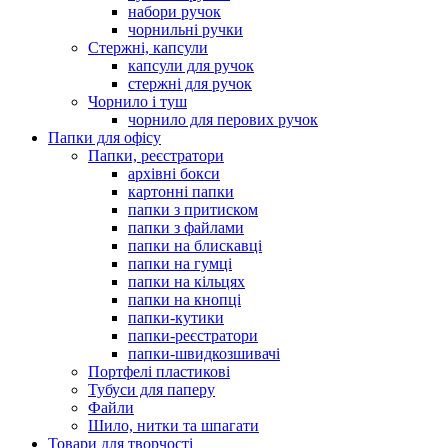
набори ручок
чорнильні ручки
Стержні, капсули
капсули для ручок
стержні для ручок
Чорнило і туш
чорнило для перових ручок
Папки для офісу
Папки, реєстратори
архівні бокси
картонні папки
папки з притиском
папки з файлами
папки на блискавці
папки на гумці
папки на кільцях
папки на кнопці
папки-кутики
папки-реєстратори
папки-швидкозшивачі
Портфелі пластикові
Тубуси для паперу
Файли
Шило, нитки та шпагати
Товари для творчості