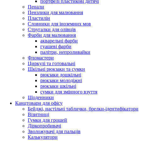
портфелі пластикові дитячі
Пенали
Пензлики для малювання
Пластилін
Словники для іноземних мов
Стругалки для олівців
Фарби для малювання
акварельні фарби
гуашеві фарби
палітри, непроливайки
Фломастери
Циркулі та готовальні
Шкільні рюкзаки та сумки
рюкзаки дошкільні
рюкзаки молодіжні
рюкзаки шкільні
сумки для змінного взуття
Щоденники
Канцтовари для офісу
Бейджі, настільні таблички, брелки-ідентифікатори
Візитниці
Гумки для грошей
Діркопробивачі
Зволожувачі для пальців
Калькулятори