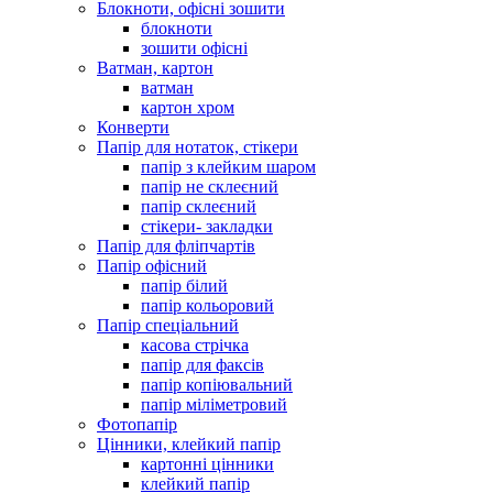
Блокноти, офісні зошити
блокноти
зошити офісні
Ватман, картон
ватман
картон хром
Конверти
Папір для нотаток, стікери
папір з клейким шаром
папір не склеєний
папір склеєний
стікери- закладки
Папір для фліпчартів
Папір офісний
папір білий
папір кольоровий
Папір спеціальний
касова стрічка
папір для факсів
папір копіювальний
папір міліметровий
Фотопапір
Цінники, клейкий папір
картонні цінники
клейкий папір