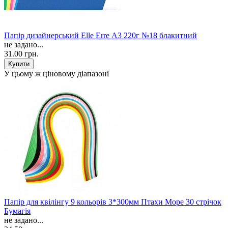
Папір дизайнерський Elle Erre А3 220г №18 блакитний
не задано...
31.00 грн.
У цьому ж ціновому діапазоні
Папір для квілінгу 9 кольорів 3*300мм Птахи Море 30 стрічок
Бумагія
не задано...