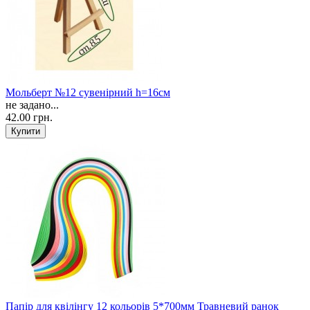
Мольберт №12 сувенірний h=16см
не задано...
42.00 грн.
Папір для квілінгу 12 кольорів 5*700мм Травневий ранок