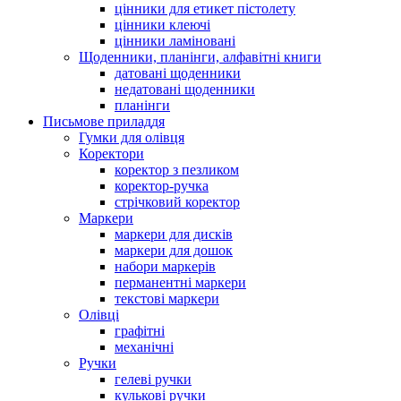
цінники для етикет пістолету
цінники клеючі
цінники ламіновані
Щоденники, планінги, алфавітні книги
датовані щоденники
недатовані щоденники
планінги
Письмове приладдя
Гумки для олівця
Коректори
коректор з пезликом
коректор-ручка
стрічковий коректор
Маркери
маркери для дисків
маркери для дошок
набори маркерів
перманентні маркери
текстові маркери
Олівці
графітні
механічні
Ручки
гелеві ручки
кулькові ручки