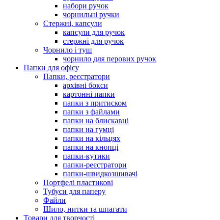
набори ручок
чорнильні ручки
Стержні, капсули
капсули для ручок
стержні для ручок
Чорнило і туш
чорнило для перових ручок
Папки для офісу
Папки, реєстратори
архівні бокси
картонні папки
папки з притиском
папки з файлами
папки на блискавці
папки на гумці
папки на кільцях
папки на кнопці
папки-кутики
папки-реєстратори
папки-швидкозшивачі
Портфелі пластикові
Тубуси для паперу
Файли
Шило, нитки та шпагати
Товари для творчості