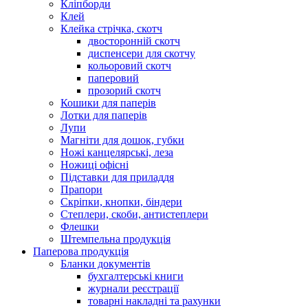
Кліпборди
Клей
Клейка стрічка, скотч
двосторонній скотч
диспенсери для скотчу
кольоровий скотч
паперовий
прозорий скотч
Кошики для паперів
Лотки для паперів
Лупи
Магніти для дошок, губки
Ножі канцелярські, леза
Ножиці офісні
Підставки для приладдя
Прапори
Скріпки, кнопки, біндери
Степлери, скоби, антистеплери
Флешки
Штемпельна продукція
Паперова продукція
Бланки документів
бухгалтерські книги
журнали реєстрації
товарні накладні та рахунки