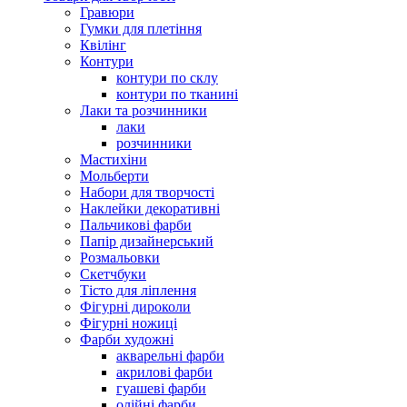
Гравюри
Гумки для плетіння
Квілінг
Контури
контури по склу
контури по тканині
Лаки та розчинники
лаки
розчинники
Мастихіни
Мольберти
Набори для творчості
Наклейки декоративні
Пальчикові фарби
Папір дизайнерський
Розмальовки
Скетчбуки
Тісто для ліплення
Фігурні дироколи
Фігурні ножиці
Фарби художні
акварельні фарби
акрилові фарби
гуашеві фарби
олійні фарби