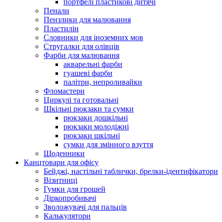
портфелі пластикові дитячі
Пенали
Пензлики для малювання
Пластилін
Словники для іноземних мов
Стругалки для олівців
Фарби для малювання
акварельні фарби
гуашеві фарби
палітри, непроливайки
Фломастери
Циркулі та готовальні
Шкільні рюкзаки та сумки
рюкзаки дошкільні
рюкзаки молодіжні
рюкзаки шкільні
сумки для змінного взуття
Щоденники
Канцтовари для офісу
Бейджі, настільні таблички, брелки-ідентифікатори
Візитниці
Гумки для грошей
Діркопробивачі
Зволожувачі для пальців
Калькулятори