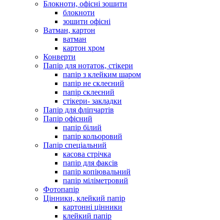
Блокноти, офісні зошити
блокноти
зошити офісні
Ватман, картон
ватман
картон хром
Конверти
Папір для нотаток, стікери
папір з клейким шаром
папір не склеєний
папір склеєний
стікери- закладки
Папір для фліпчартів
Папір офісний
папір білий
папір кольоровий
Папір спеціальний
касова стрічка
папір для факсів
папір копіювальний
папір міліметровий
Фотопапір
Цінники, клейкий папір
картонні цінники
клейкий папір