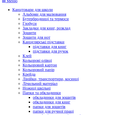
Меню
Канцтовари для школи
Альбоми для малювання
Бутербродниці та термоси
Глобуси
Закладки для книг, розклад
Зошити
Зошити для нот
Канцелярські підставки
підставки для книг
підставки для ручок
Клей
Кольорові олівці
Кольоровий картон
Кольоровий папір
Крейда
Лінійки, транспортири, косинці
Лічильний матеріал
Ножиці шкільні
Папки та обкладинки
обкладинки для зошитів
обкладинки для книг
папки для зошитів
папки для ручної праці