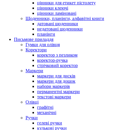
цінники для етикет пістолету
цінники клеючі
цінники ламіновані
Щоденники, планінги, алфавітні книги
датовані щоденники
недатовані щоденники
планінги
Письмове приладдя
Гумки для олівця
Коректори
коректор з пезликом
коректор-ручка
стрічковий коректор
Маркери
маркери для дисків
маркери для дошок
набори маркерів
перманентні маркери
текстові маркери
Олівці
графітні
механічні
Ручки
гелеві ручки
кулькові ручки