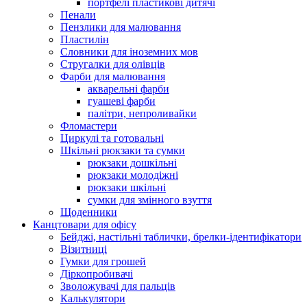
портфелі пластикові дитячі
Пенали
Пензлики для малювання
Пластилін
Словники для іноземних мов
Стругалки для олівців
Фарби для малювання
акварельні фарби
гуашеві фарби
палітри, непроливайки
Фломастери
Циркулі та готовальні
Шкільні рюкзаки та сумки
рюкзаки дошкільні
рюкзаки молодіжні
рюкзаки шкільні
сумки для змінного взуття
Щоденники
Канцтовари для офісу
Бейджі, настільні таблички, брелки-ідентифікатори
Візитниці
Гумки для грошей
Діркопробивачі
Зволожувачі для пальців
Калькулятори