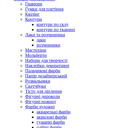
Гравюри
Гумки для плетіння
Квілінг
Контури
контури по склу
контури по тканині
Лаки та розчинники
лаки
розчинники
Мастихіни
Мольберти
Набори для творчості
Наклейки декоративні
Пальчикові фарби
Папір дизайнерський
Розмальовки
Скетчбуки
Тісто для ліплення
Фігурні дироколи
Фігурні ножиці
Фарби художні
акварельні фарби
акрилові фарби
гуашеві фарби
олійні фарби