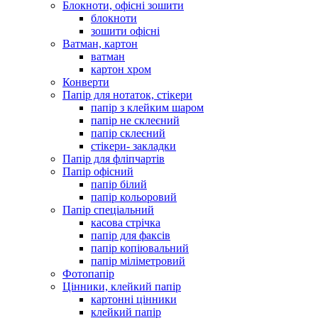
Блокноти, офісні зошити
блокноти
зошити офісні
Ватман, картон
ватман
картон хром
Конверти
Папір для нотаток, стікери
папір з клейким шаром
папір не склеєний
папір склеєний
стікери- закладки
Папір для фліпчартів
Папір офісний
папір білий
папір кольоровий
Папір спеціальний
касова стрічка
папір для факсів
папір копіювальний
папір міліметровий
Фотопапір
Цінники, клейкий папір
картонні цінники
клейкий папір