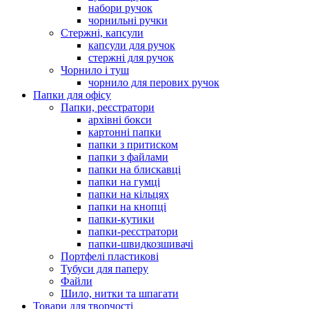
набори ручок
чорнильні ручки
Стержні, капсули
капсули для ручок
стержні для ручок
Чорнило і туш
чорнило для перових ручок
Папки для офісу
Папки, реєстратори
архівні бокси
картонні папки
папки з притиском
папки з файлами
папки на блискавці
папки на гумці
папки на кільцях
папки на кнопці
папки-кутики
папки-реєстратори
папки-швидкозшивачі
Портфелі пластикові
Тубуси для паперу
Файли
Шило, нитки та шпагати
Товари для творчості