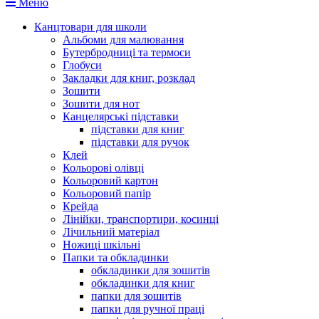
Меню
Канцтовари для школи
Альбоми для малювання
Бутербродниці та термоси
Глобуси
Закладки для книг, розклад
Зошити
Зошити для нот
Канцелярські підставки
підставки для книг
підставки для ручок
Клей
Кольорові олівці
Кольоровий картон
Кольоровий папір
Крейда
Лінійки, транспортири, косинці
Лічильний матеріал
Ножиці шкільні
Папки та обкладинки
обкладинки для зошитів
обкладинки для книг
папки для зошитів
папки для ручної праці