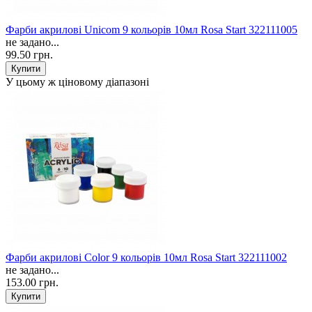
Фарби акрилові Unicom 9 кольорів 10мл Rosa Start 322111005
не задано...
99.50 грн.
У цьому ж ціновому діапазоні
Фарби акрилові Color 9 кольорів 10мл Rosa Start 322111002
не задано...
153.00 грн.