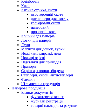
Кліпборди
Клей
Клейка стрічка, скотч
двосторонній скотч
диспенсери для скотчу
кольоровий скотч
паперовий
прозорий скотч
Кошики для паперів
Лотки для паперів
Лупи
Магніти для дошок, губки
Ножі канцелярські, леза
Ножиці офісні
Підставки для приладдя
Прапори
Скріпки, кнопки, біндери
Степлери, скоби, антистеплери
Флешки
Штемпельна продукція
Паперова продукція
Бланки документів
бухгалтерські книги
журнали реєстрації
товарні накладні та рахунки