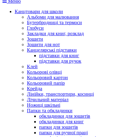
Меню
Канцтовари для школи
Альбоми для малювання
Бутербродниці та термоси
Глобуси
Закладки для книг, розклад
Зошити
Зошити для нот
Канцелярські підставки
підставки для книг
підставки для ручок
Клей
Кольорові олівці
Кольоровий картон
Кольоровий папір
Крейда
Лінійки, транспортири, косинці
Лічильний матеріал
Ножиці шкільні
Папки та обкладинки
обкладинки для зошитів
обкладинки для книг
папки для зошитів
папки для ручної праці