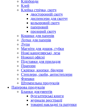
Кліпборди
Клей
Клейка стрічка, скотч
двосторонній скотч
диспенсери для скотчу
кольоровий скотч
паперовий
прозорий скотч
Кошики для паперів
Лотки для паперів
Лупи
Магніти для дошок, губки
Ножі канцелярські, леза
Ножиці офісні
Підставки для приладдя
Прапори
Скріпки, кнопки, біндери
Степлери, скоби, антистеплери
Флешки
Штемпельна продукція
Паперова продукція
Бланки документів
бухгалтерські книги
журнали реєстрації
товарні накладні та рахунки