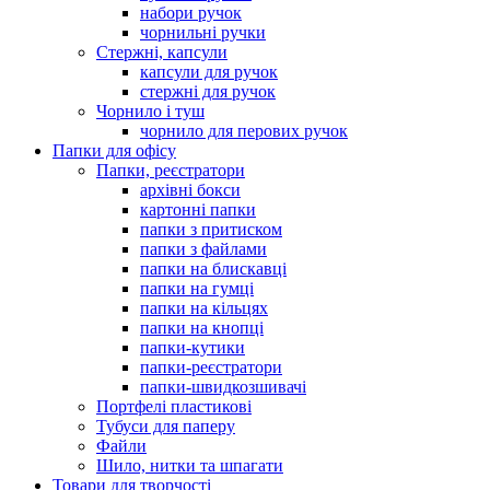
набори ручок
чорнильні ручки
Стержні, капсули
капсули для ручок
стержні для ручок
Чорнило і туш
чорнило для перових ручок
Папки для офісу
Папки, реєстратори
архівні бокси
картонні папки
папки з притиском
папки з файлами
папки на блискавці
папки на гумці
папки на кільцях
папки на кнопці
папки-кутики
папки-реєстратори
папки-швидкозшивачі
Портфелі пластикові
Тубуси для паперу
Файли
Шило, нитки та шпагати
Товари для творчості