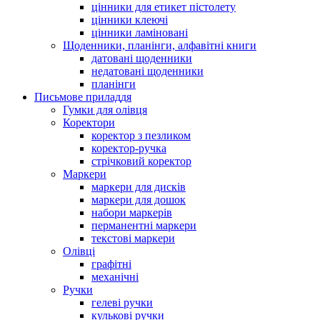
цінники для етикет пістолету
цінники клеючі
цінники ламіновані
Щоденники, планінги, алфавітні книги
датовані щоденники
недатовані щоденники
планінги
Письмове приладдя
Гумки для олівця
Коректори
коректор з пезликом
коректор-ручка
стрічковий коректор
Маркери
маркери для дисків
маркери для дошок
набори маркерів
перманентні маркери
текстові маркери
Олівці
графітні
механічні
Ручки
гелеві ручки
кулькові ручки