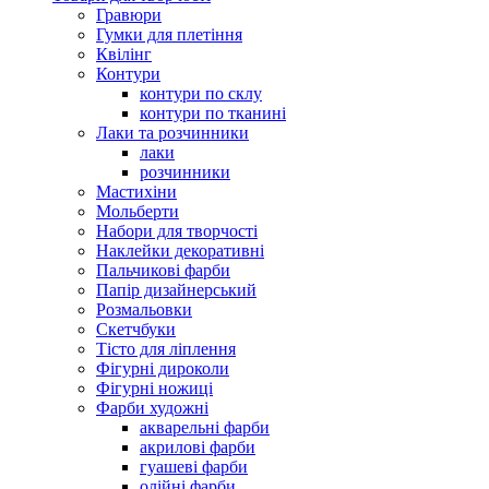
Гравюри
Гумки для плетіння
Квілінг
Контури
контури по склу
контури по тканині
Лаки та розчинники
лаки
розчинники
Мастихіни
Мольберти
Набори для творчості
Наклейки декоративні
Пальчикові фарби
Папір дизайнерський
Розмальовки
Скетчбуки
Тісто для ліплення
Фігурні дироколи
Фігурні ножиці
Фарби художні
акварельні фарби
акрилові фарби
гуашеві фарби
олійні фарби