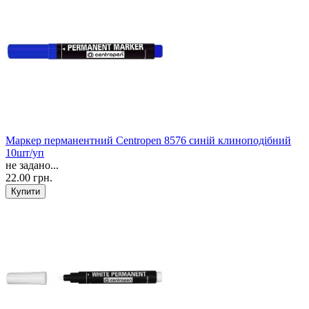
Маркер перманентний Centropen 8576 синій клиноподібний
10шт/уп
не задано...
22.00 грн.