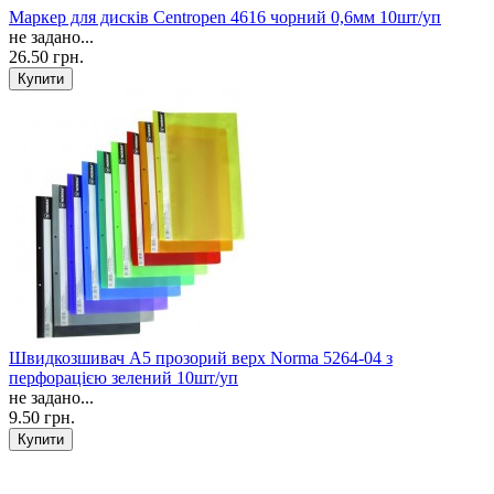
Маркер для дисків Centropen 4616 чорний 0,6мм 10шт/уп
не задано...
26.50 грн.
Швидкозшивач А5 прозорий верх Norma 5264-04 з
перфорацією зелений 10шт/уп
не задано...
9.50 грн.