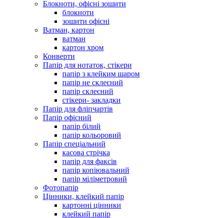
Блокноти, офісні зошити
блокноти
зошити офісні
Ватман, картон
ватман
картон хром
Конверти
Папір для нотаток, стікери
папір з клейким шаром
папір не склеєний
папір склеєний
стікери- закладки
Папір для фліпчартів
Папір офісний
папір білий
папір кольоровий
Папір спеціальний
касова стрічка
папір для факсів
папір копіювальний
папір міліметровий
Фотопапір
Цінники, клейкий папір
картонні цінники
клейкий папір