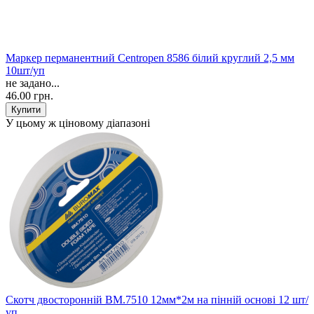
Маркер перманентний Centropen 8586 білий круглий 2,5 мм
10шт/уп
не задано...
46.00 грн.
У цьому ж ціновому діапазоні
Скотч двосторонній BМ.7510 12мм*2м на пінній основі 12 шт/
уп