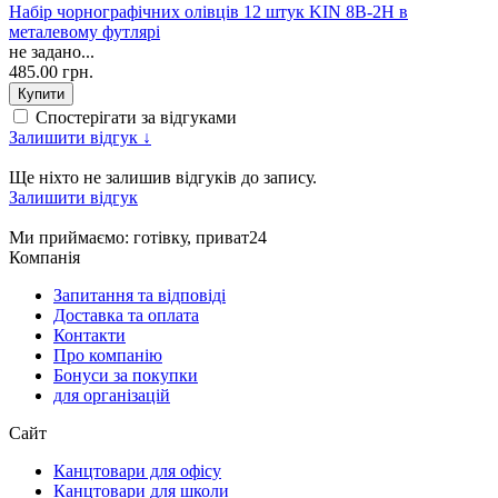
Набір чорнографічних олівців 12 штук KIN 8B-2H в
металевому футлярі
не задано...
485.00 грн.
Спостерігати за відгуками
Залишити відгук ↓
Ще ніхто не залишив відгуків до запису.
Залишити відгук
Ми приймаємо
: готівку, приват24
Компанія
Запитання та відповіді
Доставка та оплата
Контакти
Про компанію
Бонуси за покупки
для організацій
Сайт
Канцтовари для офісу
Канцтовари для школи