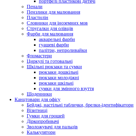
портфелі пластикові дитячі
Пенали
Пензлики для малювання
Пластилін
Словники для іноземних мов
Стругалки для олівців
Фарби для малювання
акварельні фарби
гуашеві фарби
палітри, непроливайки
Фломастери
Циркулі та готовальні
Шкільні рюкзаки та сумки
рюкзаки дошкільні
рюкзаки молодіжні
рюкзаки шкільні
сумки для змінного взуття
Щоденники
Канцтовари для офісу
Бейджі, настільні таблички, брелки-ідентифікатори
Візитниці
Гумки для грошей
Діркопробивачі
Зволожувачі для пальців
Калькулятори