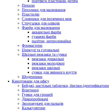
портфелі пластикові дитячі
Пенали
Пензлики для малювання
Пластилін
Словники для іноземних мов
Стругалки для олівців
Фарби для малювання
акварельні фарби
гуашеві фарби
палітри, непроливайки
Фломастери
Циркулі та готовальні
Шкільні рюкзаки та сумки
рюкзаки дошкільні
рюкзаки молодіжні
рюкзаки шкільні
сумки для змінного взуття
Щоденники
Канцтовари для офісу
Бейджі, настільні таблички, брелки-ідентифікатори
Візитниці
Гумки для грошей
Діркопробивачі
Зволожувачі для пальців
Калькулятори