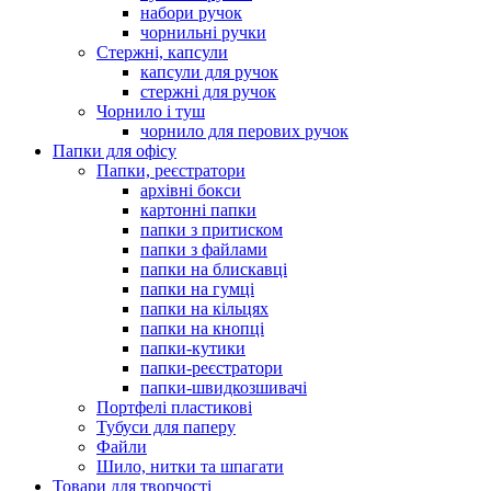
набори ручок
чорнильні ручки
Стержні, капсули
капсули для ручок
стержні для ручок
Чорнило і туш
чорнило для перових ручок
Папки для офісу
Папки, реєстратори
архівні бокси
картонні папки
папки з притиском
папки з файлами
папки на блискавці
папки на гумці
папки на кільцях
папки на кнопці
папки-кутики
папки-реєстратори
папки-швидкозшивачі
Портфелі пластикові
Тубуси для паперу
Файли
Шило, нитки та шпагати
Товари для творчості