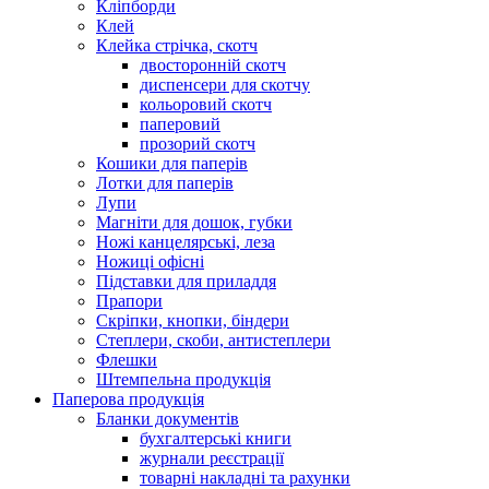
Кліпборди
Клей
Клейка стрічка, скотч
двосторонній скотч
диспенсери для скотчу
кольоровий скотч
паперовий
прозорий скотч
Кошики для паперів
Лотки для паперів
Лупи
Магніти для дошок, губки
Ножі канцелярські, леза
Ножиці офісні
Підставки для приладдя
Прапори
Скріпки, кнопки, біндери
Степлери, скоби, антистеплери
Флешки
Штемпельна продукція
Паперова продукція
Бланки документів
бухгалтерські книги
журнали реєстрації
товарні накладні та рахунки