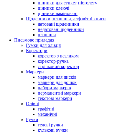
цінники для етикет пістолету
цінники клеючі
цінники ламіновані
Щоденники, планінги, алфавітні книги
датовані щоденники
недатовані щоденники
планінги
Письмове приладдя
Гумки для олівця
Коректори
коректор з пезликом
коректор-ручка
стрічковий коректор
Маркери
маркери для дисків
маркери для дошок
набори маркерів
перманентні маркери
текстові маркери
Олівці
графітні
механічні
Ручки
гелеві ручки
кулькові ручки