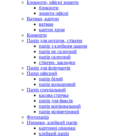
Блокноти, офісні зошити
блокноти
зошити офісні
Ватман, картон
ватман
картон хром
Конверти
Папір для нотаток, стікери
папір з клейким шаром
папір не склеєний
папір склеєний
стікери- закладки
Папір для фліпчартів
Папір офісний
папір білий
папір кольоровий
Папір спеціальний
касова стрічка
папір для факсів
папір копіювальний
папір міліметровий
Фотопапір
Цінники, клейкий папір
картонні цінники
клейкий папір