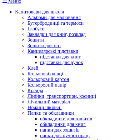
Меню
Канцтовари для школи
Альбоми для малювання
Бутербродниці та термоси
Глобуси
Закладки для книг, розклад
Зошити
Зошити для нот
Канцелярські підставки
підставки для книг
підставки для ручок
Клей
Кольорові олівці
Кольоровий картон
Кольоровий папір
Крейда
Лінійки, транспортири, косинці
Лічильний матеріал
Ножиці шкільні
Папки та обкладинки
обкладинки для зошитів
обкладинки для книг
папки для зошитів
папки для ручної праці