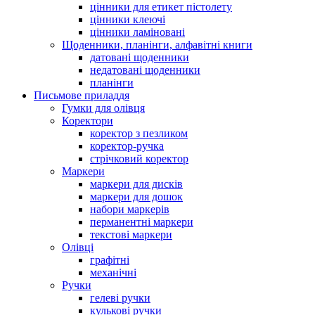
цінники для етикет пістолету
цінники клеючі
цінники ламіновані
Щоденники, планінги, алфавітні книги
датовані щоденники
недатовані щоденники
планінги
Письмове приладдя
Гумки для олівця
Коректори
коректор з пезликом
коректор-ручка
стрічковий коректор
Маркери
маркери для дисків
маркери для дошок
набори маркерів
перманентні маркери
текстові маркери
Олівці
графітні
механічні
Ручки
гелеві ручки
кулькові ручки