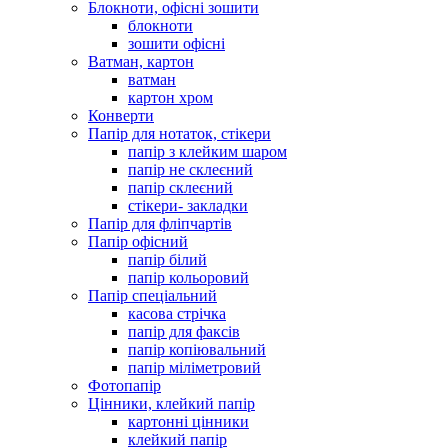
Блокноти, офісні зошити
блокноти
зошити офісні
Ватман, картон
ватман
картон хром
Конверти
Папір для нотаток, стікери
папір з клейким шаром
папір не склеєний
папір склеєний
стікери- закладки
Папір для фліпчартів
Папір офісний
папір білий
папір кольоровий
Папір спеціальний
касова стрічка
папір для факсів
папір копіювальний
папір міліметровий
Фотопапір
Цінники, клейкий папір
картонні цінники
клейкий папір