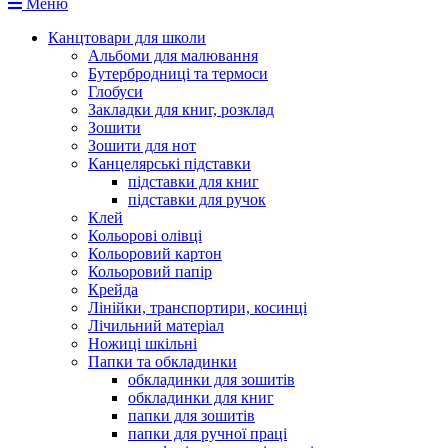
Меню
Канцтовари для школи
Альбоми для малювання
Бутербродниці та термоси
Глобуси
Закладки для книг, розклад
Зошити
Зошити для нот
Канцелярські підставки
підставки для книг
підставки для ручок
Клей
Кольорові олівці
Кольоровий картон
Кольоровий папір
Крейда
Лінійки, транспортири, косинці
Лічильний матеріал
Ножиці шкільні
Папки та обкладинки
обкладинки для зошитів
обкладинки для книг
папки для зошитів
папки для ручної праці