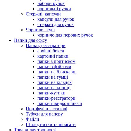
набори ручок
чорнильні ручки
Стержні, капсули
капсули для ручок
стержні для ручок
Чорнило і туш
чорнило для перових ручок
Папки для офісу
Папки, реєстратори
архівні бокси
картонні папки
папки з притиском
папки з файлами
папки на блискавці
папки на гумці
папки на кільцях
папки на кнопці
папки-кутики
папки-реєстратори
папки-швидкозшивачі
Портфелі пластикові
Тубуси для паперу
Файли
Шило, нитки та шпагати
Товари для творчості