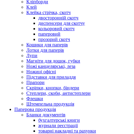
Кліпборди
Клей
Клейка стрічка, скотч
двосторонній скотч
диспенсери для скотчу
кольоровий скотч
паперовий
прозорий скотч
Кошики для паперів
Лотки для паперів
Лупи
Магніти для дошок, губки
Ножі канцелярські, леза
Ножиці офісні
Підставки для приладдя
Прапори
Скріпки, кнопки, біндери
Степлери, скоби, антистеплери
Флешки
Штемпельна продукція
Паперова продукція
Бланки документів
бухгалтерські книги
журнали реєстрації
товарні накладні та рахунки