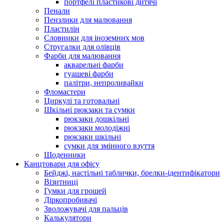
портфелі пластикові дитячі
Пенали
Пензлики для малювання
Пластилін
Словники для іноземних мов
Стругалки для олівців
Фарби для малювання
акварельні фарби
гуашеві фарби
палітри, непроливайки
Фломастери
Циркулі та готовальні
Шкільні рюкзаки та сумки
рюкзаки дошкільні
рюкзаки молодіжні
рюкзаки шкільні
сумки для змінного взуття
Щоденники
Канцтовари для офісу
Бейджі, настільні таблички, брелки-ідентифікатори
Візитниці
Гумки для грошей
Діркопробивачі
Зволожувачі для пальців
Калькулятори