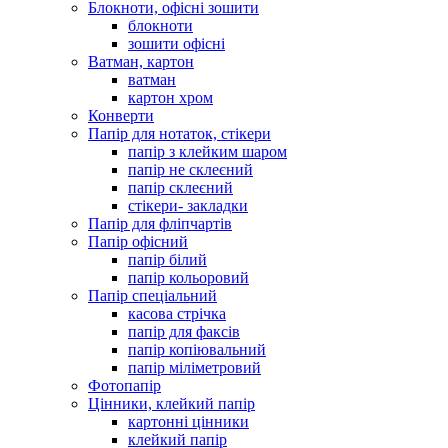
Блокноти, офісні зошити
блокноти
зошити офісні
Ватман, картон
ватман
картон хром
Конверти
Папір для нотаток, стікери
папір з клейким шаром
папір не склеєний
папір склеєний
стікери- закладки
Папір для фліпчартів
Папір офісний
папір білий
папір кольоровий
Папір спеціальний
касова стрічка
папір для факсів
папір копіювальний
папір міліметровий
Фотопапір
Цінники, клейкий папір
картонні цінники
клейкий папір