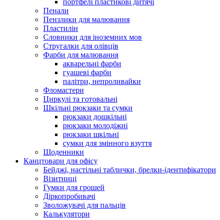
портфелі пластикові дитячі
Пенали
Пензлики для малювання
Пластилін
Словники для іноземних мов
Стругалки для олівців
Фарби для малювання
акварельні фарби
гуашеві фарби
палітри, непроливайки
Фломастери
Циркулі та готовальні
Шкільні рюкзаки та сумки
рюкзаки дошкільні
рюкзаки молодіжні
рюкзаки шкільні
сумки для змінного взуття
Щоденники
Канцтовари для офісу
Бейджі, настільні таблички, брелки-ідентифікатори
Візитниці
Гумки для грошей
Діркопробивачі
Зволожувачі для пальців
Калькулятори