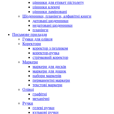
цінники для етикет пістолету
цінники клеючі
цінники ламіновані
Щоденники, планінги, алфавітні книги
датовані щоденники
недатовані щоденники
планінги
Письмове приладдя
Гумки для олівця
Коректори
коректор з пезликом
коректор-ручка
стрічковий коректор
Маркери
маркери для дисків
маркери для дошок
набори маркерів
перманентні маркери
текстові маркери
Олівці
графітні
механічні
Ручки
гелеві ручки
кулькові ручки