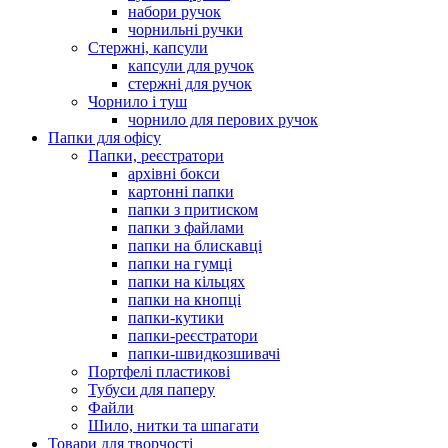
набори ручок
чорнильні ручки
Стержні, капсули
капсули для ручок
стержні для ручок
Чорнило і туш
чорнило для перових ручок
Папки для офісу
Папки, реєстратори
архівні бокси
картонні папки
папки з притиском
папки з файлами
папки на блискавці
папки на гумці
папки на кільцях
папки на кнопці
папки-кутики
папки-реєстратори
папки-швидкозшивачі
Портфелі пластикові
Тубуси для паперу
Файли
Шило, нитки та шпагати
Товари для творчості