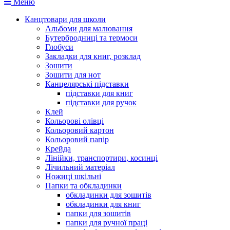
Меню
Канцтовари для школи
Альбоми для малювання
Бутербродниці та термоси
Глобуси
Закладки для книг, розклад
Зошити
Зошити для нот
Канцелярські підставки
підставки для книг
підставки для ручок
Клей
Кольорові олівці
Кольоровий картон
Кольоровий папір
Крейда
Лінійки, транспортири, косинці
Лічильний матеріал
Ножиці шкільні
Папки та обкладинки
обкладинки для зошитів
обкладинки для книг
папки для зошитів
папки для ручної праці