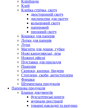
Кліпборди
Клей
Клейка стрічка, скотч
двосторонній скотч
диспенсери для скотчу
кольоровий скотч
паперовий
прозорий скотч
Кошики для паперів
Лотки для паперів
Лупи
Магніти для дошок, губки
Ножі канцелярські, леза
Ножиці офісні
Підставки для приладдя
Прапори
Скріпки, кнопки, біндери
Степлери, скоби, антистеплери
Флешки
Штемпельна продукція
Паперова продукція
Бланки документів
бухгалтерські книги
журнали реєстрації
товарні накладні та рахунки