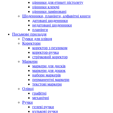
цінники для етикет пістолету
цінники клеючі
цінники ламіновані
Щоденники, планінги, алфавітні книги
датовані щоденники
недатовані щоденники
планінги
Письмове приладдя
Гумки для олівця
Коректори
коректор з пезликом
коректор-ручка
стрічковий коректор
Маркери
маркери для дисків
маркери для дошок
набори маркерів
перманентні маркери
текстові маркери
Олівці
графітні
механічні
Ручки
гелеві ручки
кулькові ручки