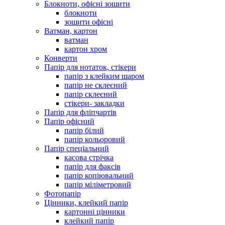
Блокноти, офісні зошити
блокноти
зошити офісні
Ватман, картон
ватман
картон хром
Конверти
Папір для нотаток, стікери
папір з клейким шаром
папір не склеєний
папір склеєний
стікери- закладки
Папір для фліпчартів
Папір офісний
папір білий
папір кольоровий
Папір спеціальний
касова стрічка
папір для факсів
папір копіювальний
папір міліметровий
Фотопапір
Цінники, клейкий папір
картонні цінники
клейкий папір