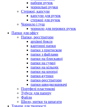
набори ручок
чорнильні ручки
Стержні, капсули
капсули для ручок
стержні для ручок
Чорнило і туш
чорнило для перових ручок
Папки для офісу
Папки, реєстратори
архівні бокси
картонні папки
папки з притиском
папки з файлами
папки на блискавці
папки на гумці
папки на кільцях
папки на кнопці
папки-кутики
папки-реєстратори
папки-швидкозшивачі
Портфелі пластикові
Тубуси для паперу
Файли
Шило, нитки та шпагати
Товари для творчості