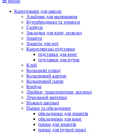
Меню
Канцтовари для школи
Альбоми для малювання
Бутербродниці та термоси
Глобуси
Закладки для книг, розклад
Зошити
Зошити для нот
Канцелярські підставки
підставки для книг
підставки для ручок
Клей
Кольорові олівці
Кольоровий картон
Кольоровий папір
Крейда
Лінійки, транспортири, косинці
Лічильний матеріал
Ножиці шкільні
Папки та обкладинки
обкладинки для зошитів
обкладинки для книг
папки для зошитів
папки для ручної праці