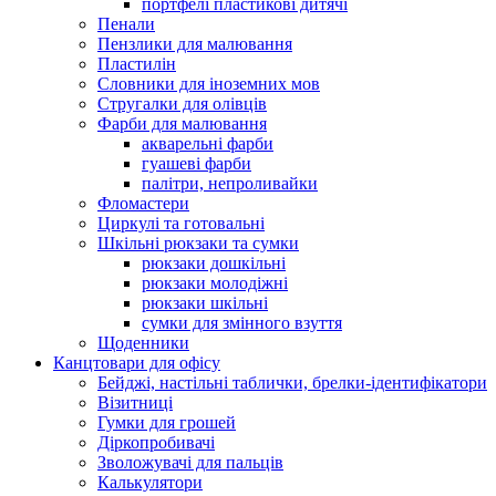
портфелі пластикові дитячі
Пенали
Пензлики для малювання
Пластилін
Словники для іноземних мов
Стругалки для олівців
Фарби для малювання
акварельні фарби
гуашеві фарби
палітри, непроливайки
Фломастери
Циркулі та готовальні
Шкільні рюкзаки та сумки
рюкзаки дошкільні
рюкзаки молодіжні
рюкзаки шкільні
сумки для змінного взуття
Щоденники
Канцтовари для офісу
Бейджі, настільні таблички, брелки-ідентифікатори
Візитниці
Гумки для грошей
Діркопробивачі
Зволожувачі для пальців
Калькулятори