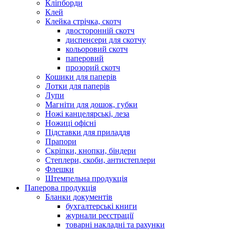
Кліпборди
Клей
Клейка стрічка, скотч
двосторонній скотч
диспенсери для скотчу
кольоровий скотч
паперовий
прозорий скотч
Кошики для паперів
Лотки для паперів
Лупи
Магніти для дошок, губки
Ножі канцелярські, леза
Ножиці офісні
Підставки для приладдя
Прапори
Скріпки, кнопки, біндери
Степлери, скоби, антистеплери
Флешки
Штемпельна продукція
Паперова продукція
Бланки документів
бухгалтерські книги
журнали реєстрації
товарні накладні та рахунки