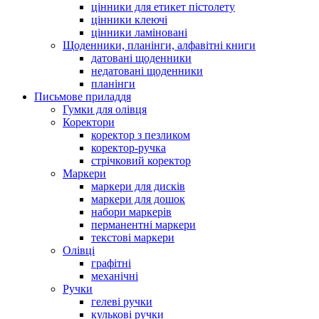
цінники для етикет пістолету
цінники клеючі
цінники ламіновані
Щоденники, планінги, алфавітні книги
датовані щоденники
недатовані щоденники
планінги
Письмове приладдя
Гумки для олівця
Коректори
коректор з пезликом
коректор-ручка
стрічковий коректор
Маркери
маркери для дисків
маркери для дошок
набори маркерів
перманентні маркери
текстові маркери
Олівці
графітні
механічні
Ручки
гелеві ручки
кулькові ручки