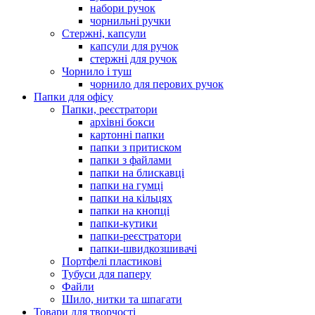
набори ручок
чорнильні ручки
Стержні, капсули
капсули для ручок
стержні для ручок
Чорнило і туш
чорнило для перових ручок
Папки для офісу
Папки, реєстратори
архівні бокси
картонні папки
папки з притиском
папки з файлами
папки на блискавці
папки на гумці
папки на кільцях
папки на кнопці
папки-кутики
папки-реєстратори
папки-швидкозшивачі
Портфелі пластикові
Тубуси для паперу
Файли
Шило, нитки та шпагати
Товари для творчості