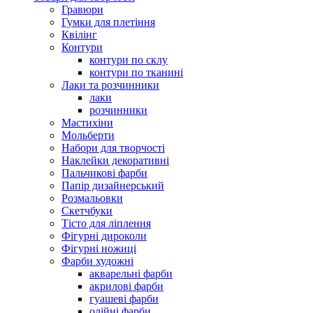
Гравюри
Гумки для плетіння
Квілінг
Контури
контури по склу
контури по тканині
Лаки та розчинники
лаки
розчинники
Мастихіни
Мольберти
Набори для творчості
Наклейки декоративні
Пальчикові фарби
Папір дизайнерський
Розмальовки
Скетчбуки
Тісто для ліплення
Фігурні дироколи
Фігурні ножиці
Фарби художні
акварельні фарби
акрилові фарби
гуашеві фарби
олійні фарби