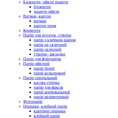
Блокноти, офісні зошити
блокноти
зошити офісні
Ватман, картон
ватман
картон хром
Конверти
Папір для нотаток, стікери
папір з клейким шаром
папір не склеєний
папір склеєний
стікери- закладки
Папір для фліпчартів
Папір офісний
папір білий
папір кольоровий
Папір спеціальний
касова стрічка
папір для факсів
папір копіювальний
папір міліметровий
Фотопапір
Цінники, клейкий папір
картонні цінники
клейкий папір