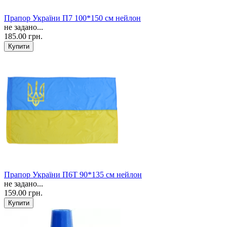
Прапор України П7 100*150 см нейлон
не задано...
185.00 грн.
Прапор України П6Т 90*135 см нейлон
не задано...
159.00 грн.