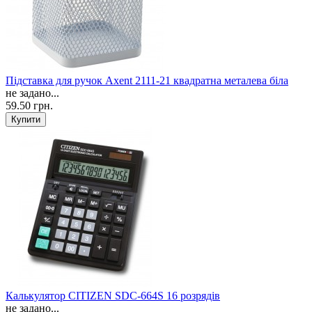
Підставка для ручок Axent 2111-21 квадратна металева біла
не задано...
59.50 грн.
Калькулятор CITIZEN SDC-664S 16 розрядів
не задано...