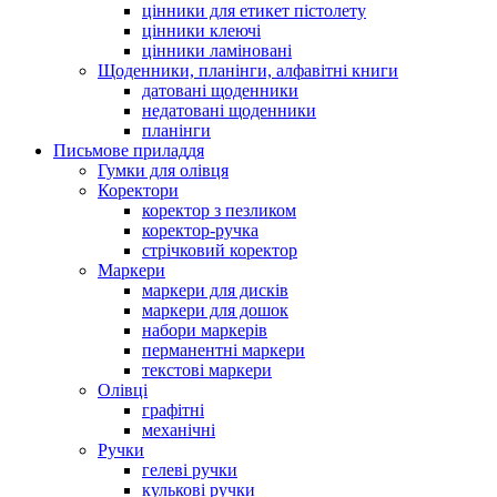
цінники для етикет пістолету
цінники клеючі
цінники ламіновані
Щоденники, планінги, алфавітні книги
датовані щоденники
недатовані щоденники
планінги
Письмове приладдя
Гумки для олівця
Коректори
коректор з пезликом
коректор-ручка
стрічковий коректор
Маркери
маркери для дисків
маркери для дошок
набори маркерів
перманентні маркери
текстові маркери
Олівці
графітні
механічні
Ручки
гелеві ручки
кулькові ручки