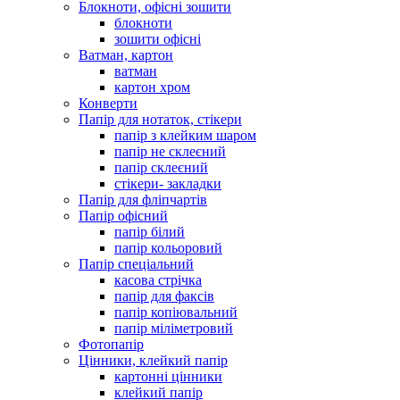
Блокноти, офісні зошити
блокноти
зошити офісні
Ватман, картон
ватман
картон хром
Конверти
Папір для нотаток, стікери
папір з клейким шаром
папір не склеєний
папір склеєний
стікери- закладки
Папір для фліпчартів
Папір офісний
папір білий
папір кольоровий
Папір спеціальний
касова стрічка
папір для факсів
папір копіювальний
папір міліметровий
Фотопапір
Цінники, клейкий папір
картонні цінники
клейкий папір