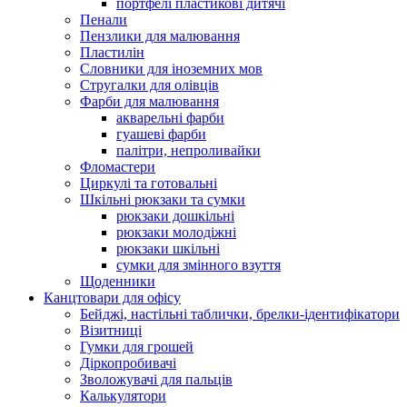
портфелі пластикові дитячі
Пенали
Пензлики для малювання
Пластилін
Словники для іноземних мов
Стругалки для олівців
Фарби для малювання
акварельні фарби
гуашеві фарби
палітри, непроливайки
Фломастери
Циркулі та готовальні
Шкільні рюкзаки та сумки
рюкзаки дошкільні
рюкзаки молодіжні
рюкзаки шкільні
сумки для змінного взуття
Щоденники
Канцтовари для офісу
Бейджі, настільні таблички, брелки-ідентифікатори
Візитниці
Гумки для грошей
Діркопробивачі
Зволожувачі для пальців
Калькулятори