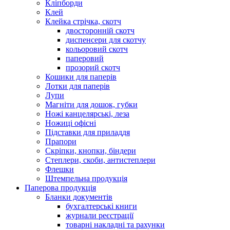
Кліпборди
Клей
Клейка стрічка, скотч
двосторонній скотч
диспенсери для скотчу
кольоровий скотч
паперовий
прозорий скотч
Кошики для паперів
Лотки для паперів
Лупи
Магніти для дошок, губки
Ножі канцелярські, леза
Ножиці офісні
Підставки для приладдя
Прапори
Скріпки, кнопки, біндери
Степлери, скоби, антистеплери
Флешки
Штемпельна продукція
Паперова продукція
Бланки документів
бухгалтерські книги
журнали реєстрації
товарні накладні та рахунки