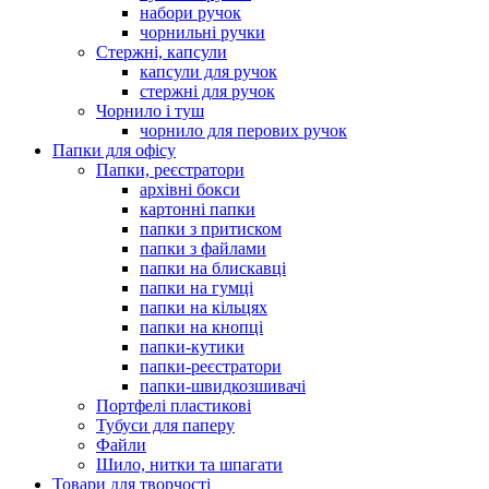
набори ручок
чорнильні ручки
Стержні, капсули
капсули для ручок
стержні для ручок
Чорнило і туш
чорнило для перових ручок
Папки для офісу
Папки, реєстратори
архівні бокси
картонні папки
папки з притиском
папки з файлами
папки на блискавці
папки на гумці
папки на кільцях
папки на кнопці
папки-кутики
папки-реєстратори
папки-швидкозшивачі
Портфелі пластикові
Тубуси для паперу
Файли
Шило, нитки та шпагати
Товари для творчості