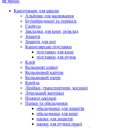
Меню
Канцтовари для школи
Альбоми для малювання
Бутербродниці та термоси
Глобуси
Закладки для книг, розклад
Зошити
Зошити для нот
Канцелярські підставки
підставки для книг
підставки для ручок
Клей
Кольорові олівці
Кольоровий картон
Кольоровий папір
Крейда
Лінійки, транспортири, косинці
Лічильний матеріал
Ножиці шкільні
Папки та обкладинки
обкладинки для зошитів
обкладинки для книг
папки для зошитів
папки для ручної праці